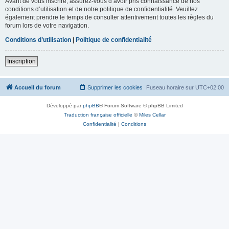
Avant de vous inscrire, assurez-vous d’avoir pris connaissance de nos
conditions d’utilisation et de notre politique de confidentialité. Veuillez
également prendre le temps de consulter attentivement toutes les règles du
forum lors de votre navigation.
Conditions d’utilisation
|
Politique de confidentialité
Inscription
Accueil du forum
Supprimer les cookies
Fuseau horaire sur
UTC+02:00
Développé par
phpBB
® Forum Software © phpBB Limited
Traduction française officielle
©
Miles Cellar
Confidentialité
|
Conditions