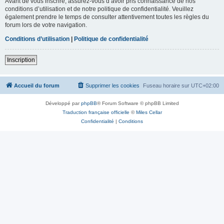
Avant de vous inscrire, assurez-vous d’avoir pris connaissance de nos
conditions d’utilisation et de notre politique de confidentialité. Veuillez
également prendre le temps de consulter attentivement toutes les règles du
forum lors de votre navigation.
Conditions d’utilisation
|
Politique de confidentialité
Inscription
Accueil du forum
Supprimer les cookies
Fuseau horaire sur
UTC+02:00
Développé par
phpBB
® Forum Software © phpBB Limited
Traduction française officielle
©
Miles Cellar
Confidentialité
|
Conditions