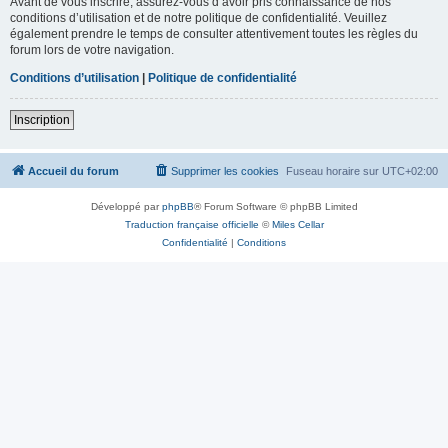
Avant de vous inscrire, assurez-vous d’avoir pris connaissance de nos
conditions d’utilisation et de notre politique de confidentialité. Veuillez
également prendre le temps de consulter attentivement toutes les règles du
forum lors de votre navigation.
Conditions d’utilisation
|
Politique de confidentialité
Inscription
Accueil du forum
Supprimer les cookies
Fuseau horaire sur
UTC+02:00
Développé par
phpBB
® Forum Software © phpBB Limited
Traduction française officielle
©
Miles Cellar
Confidentialité
|
Conditions