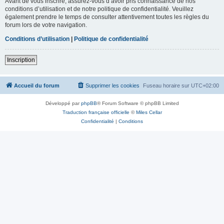
Avant de vous inscrire, assurez-vous d’avoir pris connaissance de nos
conditions d’utilisation et de notre politique de confidentialité. Veuillez
également prendre le temps de consulter attentivement toutes les règles du
forum lors de votre navigation.
Conditions d’utilisation
|
Politique de confidentialité
Inscription
Accueil du forum
Supprimer les cookies
Fuseau horaire sur
UTC+02:00
Développé par
phpBB
® Forum Software © phpBB Limited
Traduction française officielle
©
Miles Cellar
Confidentialité
|
Conditions