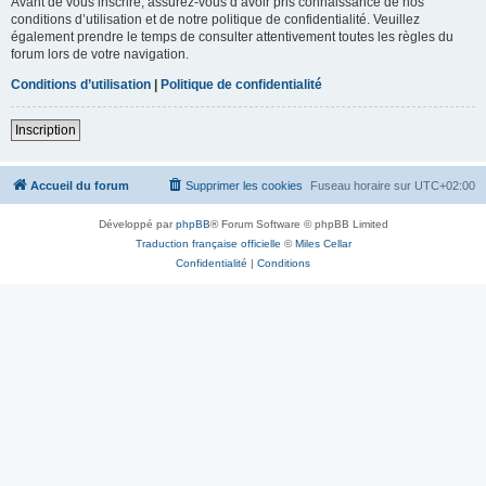
Avant de vous inscrire, assurez-vous d’avoir pris connaissance de nos
conditions d’utilisation et de notre politique de confidentialité. Veuillez
également prendre le temps de consulter attentivement toutes les règles du
forum lors de votre navigation.
Conditions d’utilisation
|
Politique de confidentialité
Inscription
Accueil du forum
Supprimer les cookies
Fuseau horaire sur
UTC+02:00
Développé par
phpBB
® Forum Software © phpBB Limited
Traduction française officielle
©
Miles Cellar
Confidentialité
|
Conditions