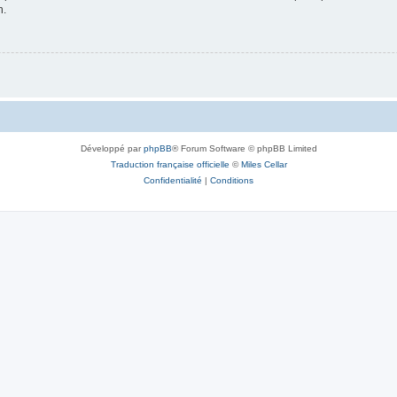
n.
Développé par
phpBB
® Forum Software © phpBB Limited
Traduction française officielle
©
Miles Cellar
Confidentialité
|
Conditions