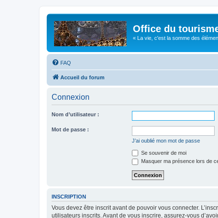
Office du tourism
« La vie, c'est la somme des éléments 
FAQ
Accueil du forum
Connexion
Nom d’utilisateur :
Mot de passe :
J’ai oublié mon mot de passe
Se souvenir de moi
Masquer ma présence lors de ce
INSCRIPTION
Vous devez être inscrit avant de pouvoir vous connecter. L’ins
utilisateurs inscrits. Avant de vous inscrire, assurez-vous d’avo