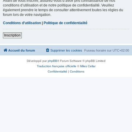
Avant de vous inscrire, assurez-vous d’avoir pris connaissance de nos
conditions d’utilisation et de notre politique de confidentialité. Veuillez
également prendre le temps de consulter attentivement toutes les règles du
forum lors de votre navigation.
Conditions d’utilisation
|
Politique de confidentialité
Inscription
Accueil du forum
Supprimer les cookies
Fuseau horaire sur
UTC+02:00
Développé par
phpBB
® Forum Software © phpBB Limited
Traduction française officielle
©
Miles Cellar
Confidentialité
|
Conditions