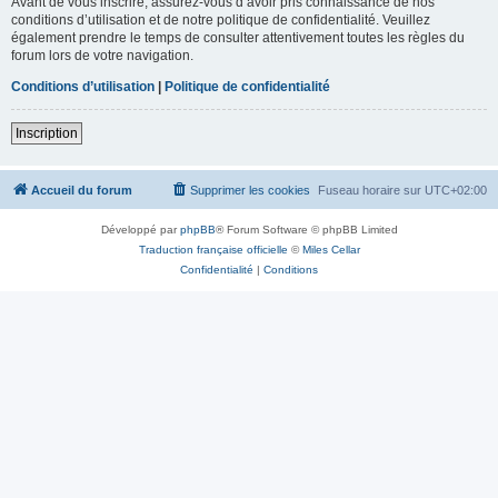
Avant de vous inscrire, assurez-vous d’avoir pris connaissance de nos
conditions d’utilisation et de notre politique de confidentialité. Veuillez
également prendre le temps de consulter attentivement toutes les règles du
forum lors de votre navigation.
Conditions d’utilisation
|
Politique de confidentialité
Inscription
Accueil du forum
Supprimer les cookies
Fuseau horaire sur
UTC+02:00
Développé par
phpBB
® Forum Software © phpBB Limited
Traduction française officielle
©
Miles Cellar
Confidentialité
|
Conditions