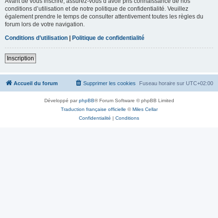
Avant de vous inscrire, assurez-vous d’avoir pris connaissance de nos
conditions d’utilisation et de notre politique de confidentialité. Veuillez
également prendre le temps de consulter attentivement toutes les règles du
forum lors de votre navigation.
Conditions d’utilisation
|
Politique de confidentialité
Inscription
Accueil du forum
Supprimer les cookies
Fuseau horaire sur
UTC+02:00
Développé par
phpBB
® Forum Software © phpBB Limited
Traduction française officielle
©
Miles Cellar
Confidentialité
|
Conditions