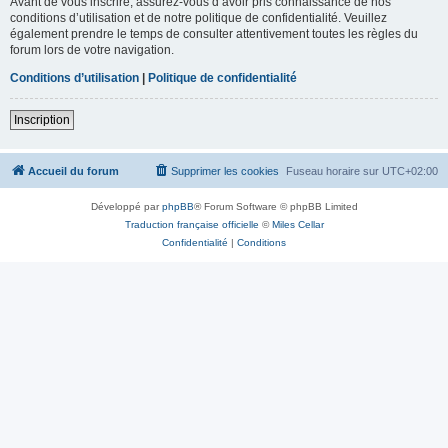
Avant de vous inscrire, assurez-vous d’avoir pris connaissance de nos
conditions d’utilisation et de notre politique de confidentialité. Veuillez
également prendre le temps de consulter attentivement toutes les règles du
forum lors de votre navigation.
Conditions d’utilisation
|
Politique de confidentialité
Inscription
Accueil du forum
Supprimer les cookies
Fuseau horaire sur
UTC+02:00
Développé par
phpBB
® Forum Software © phpBB Limited
Traduction française officielle
©
Miles Cellar
Confidentialité
|
Conditions