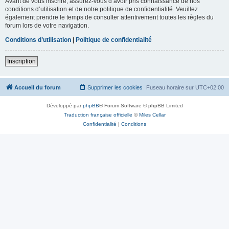
Avant de vous inscrire, assurez-vous d’avoir pris connaissance de nos
conditions d’utilisation et de notre politique de confidentialité. Veuillez
également prendre le temps de consulter attentivement toutes les règles du
forum lors de votre navigation.
Conditions d’utilisation
|
Politique de confidentialité
Inscription
Accueil du forum
Supprimer les cookies
Fuseau horaire sur
UTC+02:00
Développé par
phpBB
® Forum Software © phpBB Limited
Traduction française officielle
©
Miles Cellar
Confidentialité
|
Conditions