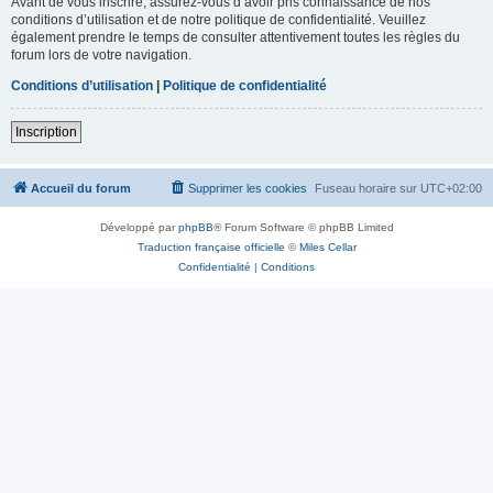
Avant de vous inscrire, assurez-vous d’avoir pris connaissance de nos
conditions d’utilisation et de notre politique de confidentialité. Veuillez
également prendre le temps de consulter attentivement toutes les règles du
forum lors de votre navigation.
Conditions d’utilisation
|
Politique de confidentialité
Inscription
Accueil du forum
Supprimer les cookies
Fuseau horaire sur
UTC+02:00
Développé par
phpBB
® Forum Software © phpBB Limited
Traduction française officielle
©
Miles Cellar
Confidentialité
|
Conditions