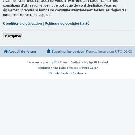
Avant de vous inscrire, assurez-vous d’avoir pris connaissance de nos
conditions d’utilisation et de notre politique de confidentialité. Veuillez
également prendre le temps de consulter attentivement toutes les règles du
forum lors de votre navigation.
Conditions d’utilisation
|
Politique de confidentialité
Inscription
Accueil du forum
Supprimer les cookies
Fuseau horaire sur
UTC+02:00
Développé par
phpBB
® Forum Software © phpBB Limited
Traduction française officielle
©
Miles Cellar
Confidentialité
|
Conditions