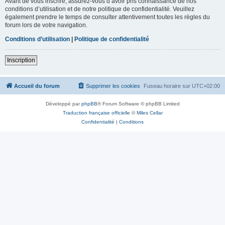
Avant de vous inscrire, assurez-vous d’avoir pris connaissance de nos
conditions d’utilisation et de notre politique de confidentialité. Veuillez
également prendre le temps de consulter attentivement toutes les règles du
forum lors de votre navigation.
Conditions d’utilisation
|
Politique de confidentialité
Inscription
Accueil du forum
Supprimer les cookies
Fuseau horaire sur
UTC+02:00
Développé par
phpBB
® Forum Software © phpBB Limited
Traduction française officielle
©
Miles Cellar
Confidentialité
|
Conditions