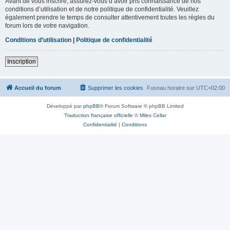
Avant de vous inscrire, assurez-vous d’avoir pris connaissance de nos
conditions d’utilisation et de notre politique de confidentialité. Veuillez
également prendre le temps de consulter attentivement toutes les règles du
forum lors de votre navigation.
Conditions d’utilisation
|
Politique de confidentialité
Inscription
Accueil du forum
Supprimer les cookies
Fuseau horaire sur
UTC+02:00
Développé par
phpBB
® Forum Software © phpBB Limited
Traduction française officielle
©
Miles Cellar
Confidentialité
|
Conditions