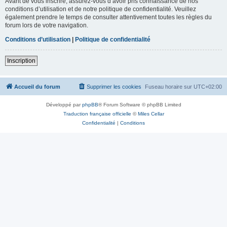
Avant de vous inscrire, assurez-vous d’avoir pris connaissance de nos
conditions d’utilisation et de notre politique de confidentialité. Veuillez
également prendre le temps de consulter attentivement toutes les règles du
forum lors de votre navigation.
Conditions d’utilisation
|
Politique de confidentialité
Inscription
Accueil du forum
Supprimer les cookies
Fuseau horaire sur
UTC+02:00
Développé par
phpBB
® Forum Software © phpBB Limited
Traduction française officielle
©
Miles Cellar
Confidentialité
|
Conditions