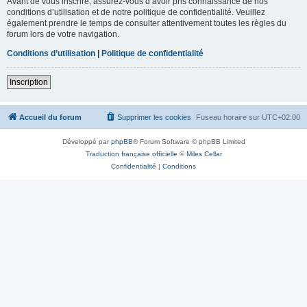
Avant de vous inscrire, assurez-vous d’avoir pris connaissance de nos
conditions d’utilisation et de notre politique de confidentialité. Veuillez
également prendre le temps de consulter attentivement toutes les règles du
forum lors de votre navigation.
Conditions d’utilisation
|
Politique de confidentialité
Inscription
Accueil du forum
Supprimer les cookies
Fuseau horaire sur
UTC+02:00
Développé par
phpBB
® Forum Software © phpBB Limited
Traduction française officielle
©
Miles Cellar
Confidentialité
|
Conditions