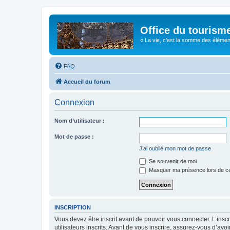
Office du tourism
« La vie, c'est la somme des éléments 
FAQ
Accueil du forum
Connexion
Nom d’utilisateur :
Mot de passe :
J’ai oublié mon mot de passe
Se souvenir de moi
Masquer ma présence lors de ce
INSCRIPTION
Vous devez être inscrit avant de pouvoir vous connecter. L’ins
utilisateurs inscrits. Avant de vous inscrire, assurez-vous d’avo