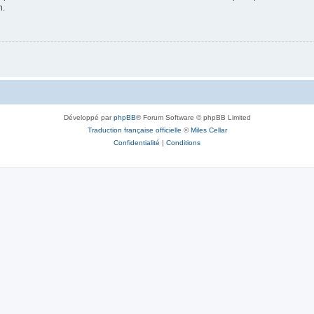
n.
Développé par
phpBB
® Forum Software © phpBB Limited
Traduction française officielle
©
Miles Cellar
Confidentialité
|
Conditions