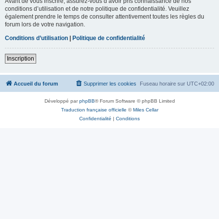
Avant de vous inscrire, assurez-vous d’avoir pris connaissance de nos
conditions d’utilisation et de notre politique de confidentialité. Veuillez
également prendre le temps de consulter attentivement toutes les règles du
forum lors de votre navigation.
Conditions d’utilisation
|
Politique de confidentialité
Inscription
Accueil du forum
Supprimer les cookies
Fuseau horaire sur
UTC+02:00
Développé par
phpBB
® Forum Software © phpBB Limited
Traduction française officielle
©
Miles Cellar
Confidentialité
|
Conditions