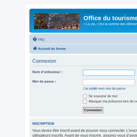
Office du tourism
« La vie, c'est la somme des éléments 
FAQ
Accueil du forum
Connexion
Nom d’utilisateur :
Mot de passe :
J’ai oublié mon mot de passe
Se souvenir de moi
Masquer ma présence lors de ce
INSCRIPTION
Vous devez être inscrit avant de pouvoir vous connecter. L’ins
utilisateurs inscrits. Avant de vous inscrire, assurez-vous d’avo