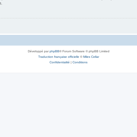
n.
Développé par
phpBB
® Forum Software © phpBB Limited
Traduction française officielle
©
Miles Cellar
Confidentialité
|
Conditions