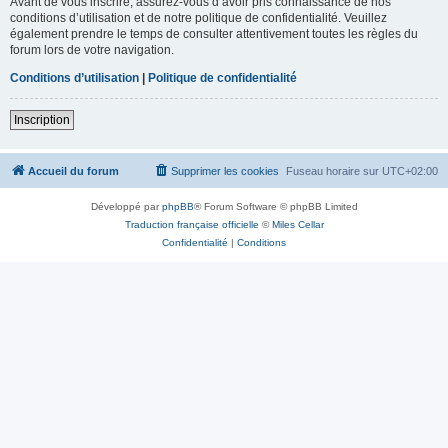
Avant de vous inscrire, assurez-vous d’avoir pris connaissance de nos
conditions d’utilisation et de notre politique de confidentialité. Veuillez
également prendre le temps de consulter attentivement toutes les règles du
forum lors de votre navigation.
Conditions d’utilisation
|
Politique de confidentialité
Inscription
Accueil du forum
Supprimer les cookies
Fuseau horaire sur
UTC+02:00
Développé par
phpBB
® Forum Software © phpBB Limited
Traduction française officielle
©
Miles Cellar
Confidentialité
|
Conditions