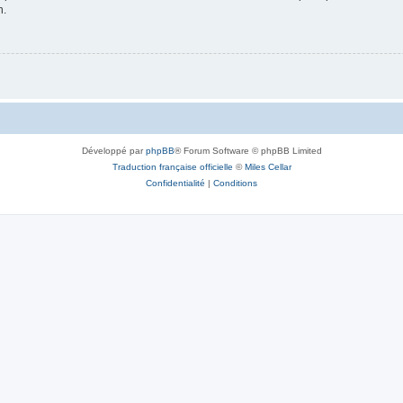
n.
Développé par
phpBB
® Forum Software © phpBB Limited
Traduction française officielle
©
Miles Cellar
Confidentialité
|
Conditions