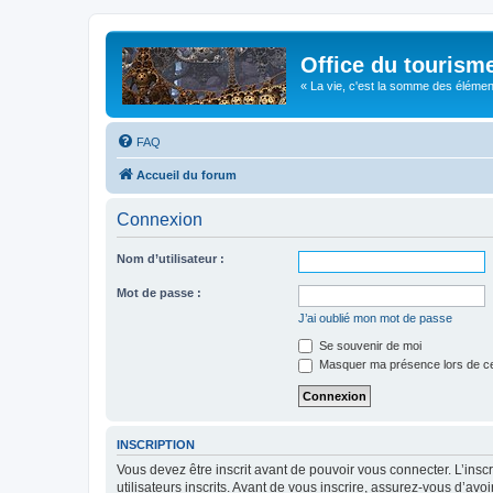
Office du tourism
« La vie, c'est la somme des éléments 
FAQ
Accueil du forum
Connexion
Nom d’utilisateur :
Mot de passe :
J’ai oublié mon mot de passe
Se souvenir de moi
Masquer ma présence lors de ce
INSCRIPTION
Vous devez être inscrit avant de pouvoir vous connecter. L’ins
utilisateurs inscrits. Avant de vous inscrire, assurez-vous d’avo