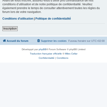
Avant de vous inscrire, assurez-vous d’avoir pris connaissance de nos
conditions d’utilisation et de notre politique de confidentialité. Veuillez
également prendre le temps de consulter attentivement toutes les règles du
forum lors de votre navigation.
Conditions d’utilisation
|
Politique de confidentialité
Inscription
Accueil du forum
Supprimer les cookies
Fuseau horaire sur
UTC+02:00
Développé par
phpBB
® Forum Software © phpBB Limited
Traduction française officielle
©
Miles Cellar
Confidentialité
|
Conditions