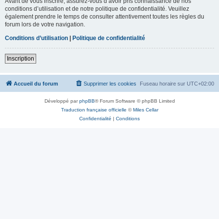
Avant de vous inscrire, assurez-vous d’avoir pris connaissance de nos
conditions d’utilisation et de notre politique de confidentialité. Veuillez
également prendre le temps de consulter attentivement toutes les règles du
forum lors de votre navigation.
Conditions d’utilisation
|
Politique de confidentialité
Inscription
Accueil du forum
Supprimer les cookies
Fuseau horaire sur
UTC+02:00
Développé par
phpBB
® Forum Software © phpBB Limited
Traduction française officielle
©
Miles Cellar
Confidentialité
|
Conditions