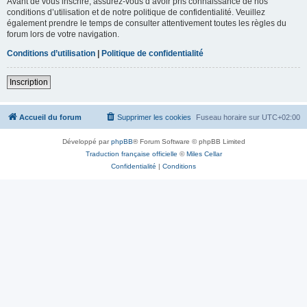
Avant de vous inscrire, assurez-vous d’avoir pris connaissance de nos
conditions d’utilisation et de notre politique de confidentialité. Veuillez
également prendre le temps de consulter attentivement toutes les règles du
forum lors de votre navigation.
Conditions d’utilisation
|
Politique de confidentialité
Inscription
Accueil du forum
Supprimer les cookies
Fuseau horaire sur
UTC+02:00
Développé par
phpBB
® Forum Software © phpBB Limited
Traduction française officielle
©
Miles Cellar
Confidentialité
|
Conditions