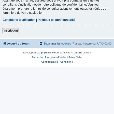
Avant de vous inscrire, assurez-vous d’avoir pris connaissance de nos
conditions d’utilisation et de notre politique de confidentialité. Veuillez
également prendre le temps de consulter attentivement toutes les règles du
forum lors de votre navigation.
Conditions d’utilisation
|
Politique de confidentialité
Inscription
Accueil du forum
Supprimer les cookies
Fuseau horaire sur
UTC+02:00
Développé par
phpBB
® Forum Software © phpBB Limited
Traduction française officielle
©
Miles Cellar
Confidentialité
|
Conditions