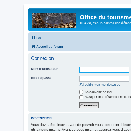
Office du tourism
« La vie, c'est la somme des éléments 
FAQ
Accueil du forum
Connexion
Nom d’utilisateur :
Mot de passe :
J’ai oublié mon mot de passe
Se souvenir de moi
Masquer ma présence lors de ce
INSCRIPTION
Vous devez être inscrit avant de pouvoir vous connecter. L’ins
utilisateurs inscrits. Avant de vous inscrire, assurez-vous d’avo