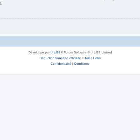
n.
Développé par
phpBB
® Forum Software © phpBB Limited
Traduction française officielle
©
Miles Cellar
Confidentialité
|
Conditions