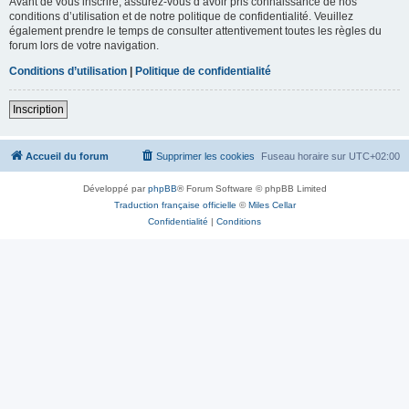
Avant de vous inscrire, assurez-vous d’avoir pris connaissance de nos
conditions d’utilisation et de notre politique de confidentialité. Veuillez
également prendre le temps de consulter attentivement toutes les règles du
forum lors de votre navigation.
Conditions d’utilisation
|
Politique de confidentialité
Inscription
Accueil du forum
Supprimer les cookies
Fuseau horaire sur
UTC+02:00
Développé par
phpBB
® Forum Software © phpBB Limited
Traduction française officielle
©
Miles Cellar
Confidentialité
|
Conditions