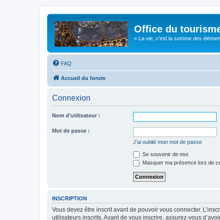
Office du tourism
« La vie, c'est la somme des éléments 
FAQ
Accueil du forum
Connexion
Nom d’utilisateur :
Mot de passe :
J’ai oublié mon mot de passe
Se souvenir de moi
Masquer ma présence lors de ce
INSCRIPTION
Vous devez être inscrit avant de pouvoir vous connecter. L’ins
utilisateurs inscrits. Avant de vous inscrire, assurez-vous d’avo