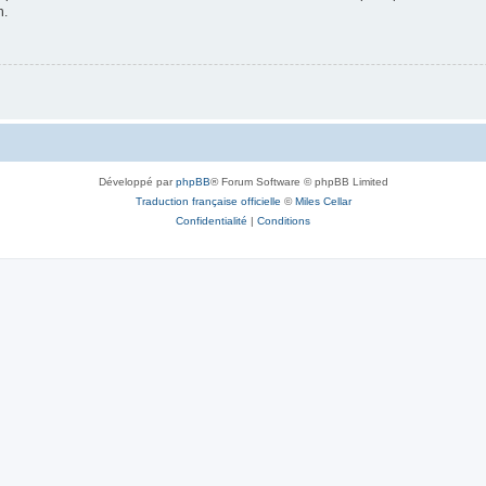
n.
Développé par
phpBB
® Forum Software © phpBB Limited
Traduction française officielle
©
Miles Cellar
Confidentialité
|
Conditions