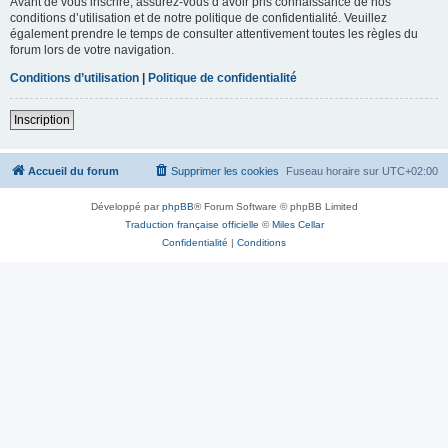
Avant de vous inscrire, assurez-vous d’avoir pris connaissance de nos
conditions d’utilisation et de notre politique de confidentialité. Veuillez
également prendre le temps de consulter attentivement toutes les règles du
forum lors de votre navigation.
Conditions d’utilisation
|
Politique de confidentialité
Inscription
Accueil du forum
Supprimer les cookies
Fuseau horaire sur
UTC+02:00
Développé par
phpBB
® Forum Software © phpBB Limited
Traduction française officielle
©
Miles Cellar
Confidentialité
|
Conditions