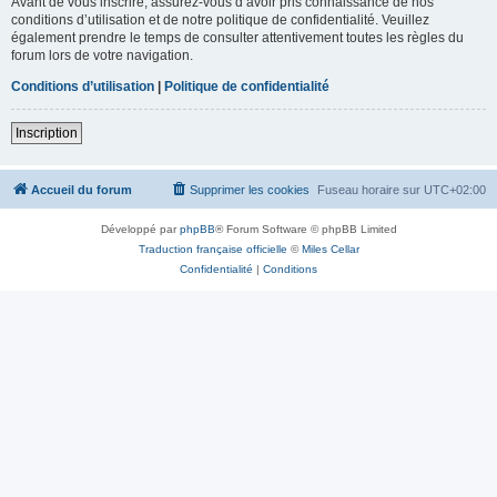
Avant de vous inscrire, assurez-vous d’avoir pris connaissance de nos
conditions d’utilisation et de notre politique de confidentialité. Veuillez
également prendre le temps de consulter attentivement toutes les règles du
forum lors de votre navigation.
Conditions d’utilisation
|
Politique de confidentialité
Inscription
Accueil du forum
Supprimer les cookies
Fuseau horaire sur
UTC+02:00
Développé par
phpBB
® Forum Software © phpBB Limited
Traduction française officielle
©
Miles Cellar
Confidentialité
|
Conditions