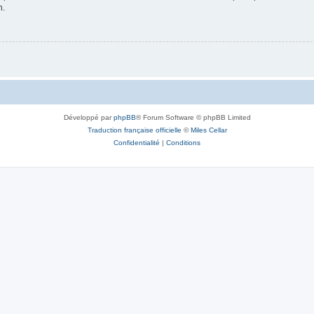
n.
Développé par
phpBB
® Forum Software © phpBB Limited
Traduction française officielle
©
Miles Cellar
Confidentialité
|
Conditions