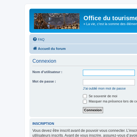
Office du tourism
« La vie, c'est la somme des éléments 
FAQ
Accueil du forum
Connexion
Nom d’utilisateur :
Mot de passe :
J’ai oublié mon mot de passe
Se souvenir de moi
Masquer ma présence lors de ce
INSCRIPTION
Vous devez être inscrit avant de pouvoir vous connecter. L’ins
utilisateurs inscrits. Avant de vous inscrire, assurez-vous d’avo