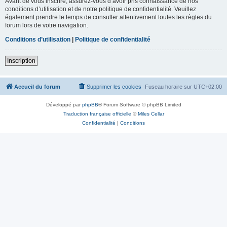
Avant de vous inscrire, assurez-vous d’avoir pris connaissance de nos
conditions d’utilisation et de notre politique de confidentialité. Veuillez
également prendre le temps de consulter attentivement toutes les règles du
forum lors de votre navigation.
Conditions d’utilisation
|
Politique de confidentialité
Inscription
Accueil du forum
Supprimer les cookies
Fuseau horaire sur
UTC+02:00
Développé par
phpBB
® Forum Software © phpBB Limited
Traduction française officielle
©
Miles Cellar
Confidentialité
|
Conditions