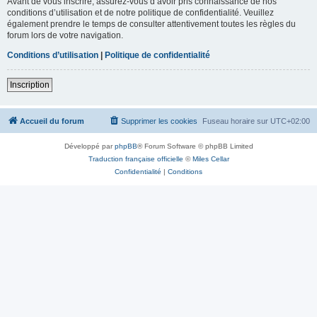
Avant de vous inscrire, assurez-vous d’avoir pris connaissance de nos
conditions d’utilisation et de notre politique de confidentialité. Veuillez
également prendre le temps de consulter attentivement toutes les règles du
forum lors de votre navigation.
Conditions d’utilisation
|
Politique de confidentialité
Inscription
Accueil du forum
Supprimer les cookies
Fuseau horaire sur
UTC+02:00
Développé par
phpBB
® Forum Software © phpBB Limited
Traduction française officielle
©
Miles Cellar
Confidentialité
|
Conditions