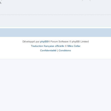
n.
Développé par
phpBB
® Forum Software © phpBB Limited
Traduction française officielle
©
Miles Cellar
Confidentialité
|
Conditions