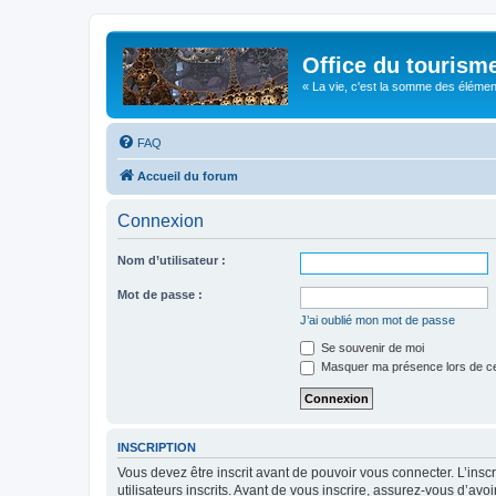
Office du tourism
« La vie, c'est la somme des éléments 
FAQ
Accueil du forum
Connexion
Nom d’utilisateur :
Mot de passe :
J’ai oublié mon mot de passe
Se souvenir de moi
Masquer ma présence lors de ce
INSCRIPTION
Vous devez être inscrit avant de pouvoir vous connecter. L’ins
utilisateurs inscrits. Avant de vous inscrire, assurez-vous d’avo