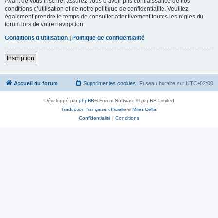
Avant de vous inscrire, assurez-vous d’avoir pris connaissance de nos
conditions d’utilisation et de notre politique de confidentialité. Veuillez
également prendre le temps de consulter attentivement toutes les règles du
forum lors de votre navigation.
Conditions d’utilisation
|
Politique de confidentialité
Inscription
Accueil du forum
Supprimer les cookies
Fuseau horaire sur
UTC+02:00
Développé par
phpBB
® Forum Software © phpBB Limited
Traduction française officielle
©
Miles Cellar
Confidentialité
|
Conditions