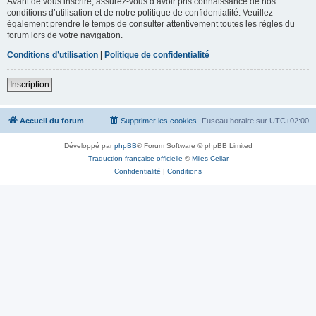
Avant de vous inscrire, assurez-vous d’avoir pris connaissance de nos
conditions d’utilisation et de notre politique de confidentialité. Veuillez
également prendre le temps de consulter attentivement toutes les règles du
forum lors de votre navigation.
Conditions d’utilisation
|
Politique de confidentialité
Inscription
Accueil du forum
Supprimer les cookies
Fuseau horaire sur
UTC+02:00
Développé par
phpBB
® Forum Software © phpBB Limited
Traduction française officielle
©
Miles Cellar
Confidentialité
|
Conditions