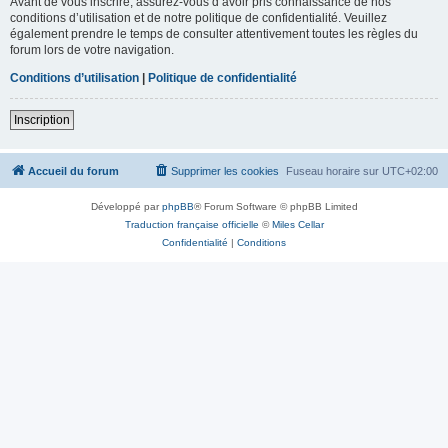
Avant de vous inscrire, assurez-vous d’avoir pris connaissance de nos
conditions d’utilisation et de notre politique de confidentialité. Veuillez
également prendre le temps de consulter attentivement toutes les règles du
forum lors de votre navigation.
Conditions d’utilisation
|
Politique de confidentialité
Inscription
Accueil du forum
Supprimer les cookies
Fuseau horaire sur
UTC+02:00
Développé par
phpBB
® Forum Software © phpBB Limited
Traduction française officielle
©
Miles Cellar
Confidentialité
|
Conditions