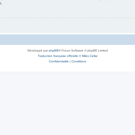
n.
Développé par
phpBB
® Forum Software © phpBB Limited
Traduction française officielle
©
Miles Cellar
Confidentialité
|
Conditions