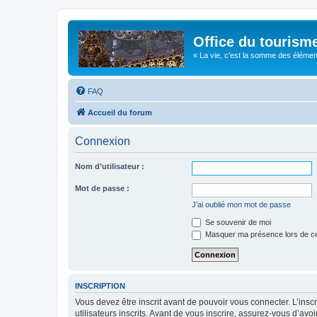
Office du tourism
« La vie, c'est la somme des éléments 
FAQ
Accueil du forum
Connexion
Nom d’utilisateur :
Mot de passe :
J’ai oublié mon mot de passe
Se souvenir de moi
Masquer ma présence lors de ce
INSCRIPTION
Vous devez être inscrit avant de pouvoir vous connecter. L’ins
utilisateurs inscrits. Avant de vous inscrire, assurez-vous d’avo