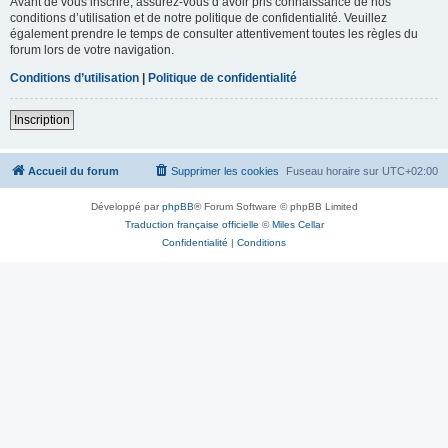
Avant de vous inscrire, assurez-vous d’avoir pris connaissance de nos
conditions d’utilisation et de notre politique de confidentialité. Veuillez
également prendre le temps de consulter attentivement toutes les règles du
forum lors de votre navigation.
Conditions d’utilisation
|
Politique de confidentialité
Inscription
Accueil du forum
Supprimer les cookies
Fuseau horaire sur
UTC+02:00
Développé par
phpBB
® Forum Software © phpBB Limited
Traduction française officielle
©
Miles Cellar
Confidentialité
|
Conditions