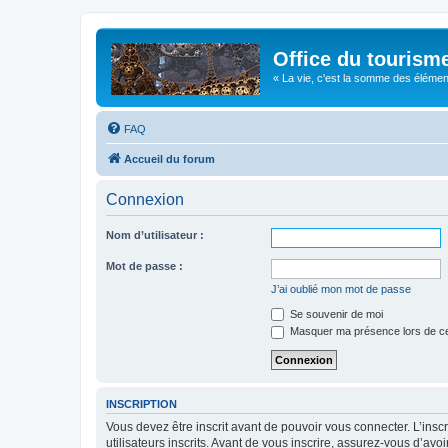
Office du tourism
« La vie, c'est la somme des éléments 
FAQ
Accueil du forum
Connexion
Nom d’utilisateur :
Mot de passe :
J’ai oublié mon mot de passe
Se souvenir de moi
Masquer ma présence lors de ce
INSCRIPTION
Vous devez être inscrit avant de pouvoir vous connecter. L’ins
utilisateurs inscrits. Avant de vous inscrire, assurez-vous d’avo