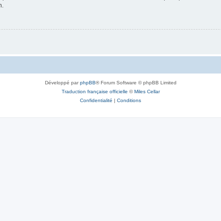
n.
Développé par
phpBB
® Forum Software © phpBB Limited
Traduction française officielle
©
Miles Cellar
Confidentialité
|
Conditions