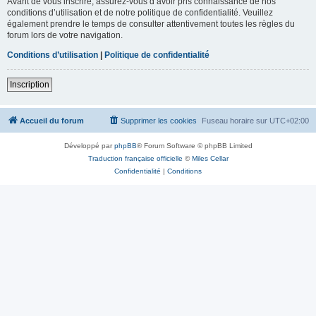
Avant de vous inscrire, assurez-vous d’avoir pris connaissance de nos
conditions d’utilisation et de notre politique de confidentialité. Veuillez
également prendre le temps de consulter attentivement toutes les règles du
forum lors de votre navigation.
Conditions d’utilisation
|
Politique de confidentialité
Inscription
Accueil du forum
Supprimer les cookies
Fuseau horaire sur
UTC+02:00
Développé par
phpBB
® Forum Software © phpBB Limited
Traduction française officielle
©
Miles Cellar
Confidentialité
|
Conditions