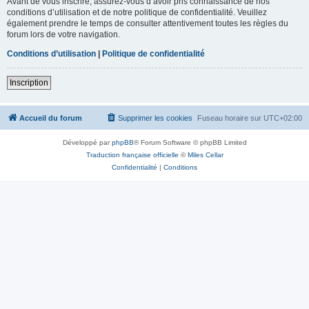
Avant de vous inscrire, assurez-vous d’avoir pris connaissance de nos
conditions d’utilisation et de notre politique de confidentialité. Veuillez
également prendre le temps de consulter attentivement toutes les règles du
forum lors de votre navigation.
Conditions d’utilisation
|
Politique de confidentialité
Inscription
Accueil du forum
Supprimer les cookies
Fuseau horaire sur
UTC+02:00
Développé par
phpBB
® Forum Software © phpBB Limited
Traduction française officielle
©
Miles Cellar
Confidentialité
|
Conditions