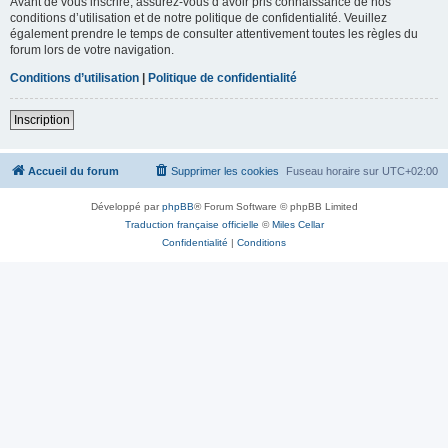
Avant de vous inscrire, assurez-vous d’avoir pris connaissance de nos
conditions d’utilisation et de notre politique de confidentialité. Veuillez
également prendre le temps de consulter attentivement toutes les règles du
forum lors de votre navigation.
Conditions d’utilisation
|
Politique de confidentialité
Inscription
Accueil du forum
Supprimer les cookies
Fuseau horaire sur
UTC+02:00
Développé par
phpBB
® Forum Software © phpBB Limited
Traduction française officielle
©
Miles Cellar
Confidentialité
|
Conditions