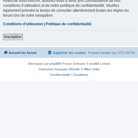
Avant de vous inscrire, assurez-vous d’avoir pris connaissance de nos
conditions d’utilisation et de notre politique de confidentialité. Veuillez
également prendre le temps de consulter attentivement toutes les règles du
forum lors de votre navigation.
Conditions d’utilisation
|
Politique de confidentialité
Inscription
Accueil du forum
Supprimer les cookies
Fuseau horaire sur
UTC+02:00
Développé par
phpBB
® Forum Software © phpBB Limited
Traduction française officielle
©
Miles Cellar
Confidentialité
|
Conditions