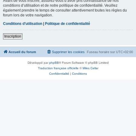
Avant de vous inscrire, assurez-vous d’avoir pris connaissance de nos
conditions d’utilisation et de notre politique de confidentialité. Veuillez
également prendre le temps de consulter attentivement toutes les règles du
forum lors de votre navigation.
Conditions d’utilisation
|
Politique de confidentialité
Inscription
Accueil du forum
Supprimer les cookies
Fuseau horaire sur
UTC+02:00
Développé par
phpBB
® Forum Software © phpBB Limited
Traduction française officielle
©
Miles Cellar
Confidentialité
|
Conditions