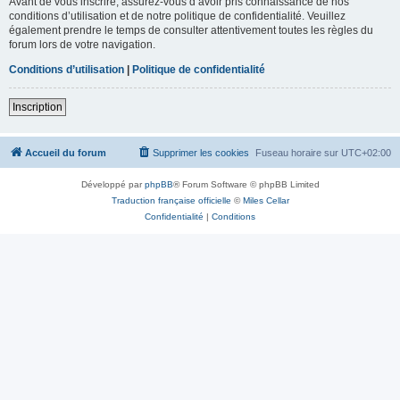
Avant de vous inscrire, assurez-vous d’avoir pris connaissance de nos
conditions d’utilisation et de notre politique de confidentialité. Veuillez
également prendre le temps de consulter attentivement toutes les règles du
forum lors de votre navigation.
Conditions d’utilisation
|
Politique de confidentialité
Inscription
Accueil du forum
Supprimer les cookies
Fuseau horaire sur
UTC+02:00
Développé par
phpBB
® Forum Software © phpBB Limited
Traduction française officielle
©
Miles Cellar
Confidentialité
|
Conditions