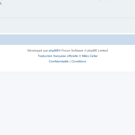
n.
Développé par
phpBB
® Forum Software © phpBB Limited
Traduction française officielle
©
Miles Cellar
Confidentialité
|
Conditions