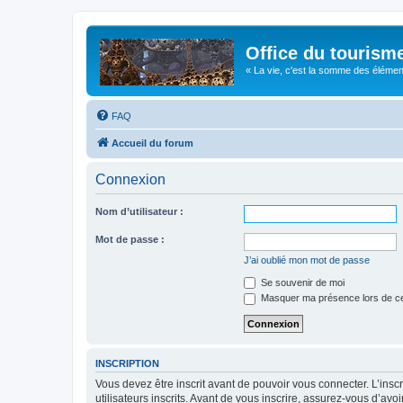
Office du tourism
« La vie, c'est la somme des éléments 
FAQ
Accueil du forum
Connexion
Nom d’utilisateur :
Mot de passe :
J’ai oublié mon mot de passe
Se souvenir de moi
Masquer ma présence lors de ce
INSCRIPTION
Vous devez être inscrit avant de pouvoir vous connecter. L’ins
utilisateurs inscrits. Avant de vous inscrire, assurez-vous d’avo