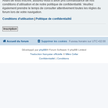
Avant de vous inscrire, assurez-vous d’avoir pris connaissance de nos
conditions d’utilisation et de notre politique de confidentialité. Veuillez
également prendre le temps de consulter attentivement toutes les règles du
forum lors de votre navigation.
Conditions d’utilisation
|
Politique de confidentialité
Inscription
Accueil du forum
Supprimer les cookies
Fuseau horaire sur
UTC+02:00
Développé par
phpBB
® Forum Software © phpBB Limited
Traduction française officielle
©
Miles Cellar
Confidentialité
|
Conditions