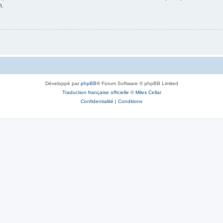
n.
Développé par
phpBB
® Forum Software © phpBB Limited
Traduction française officielle
©
Miles Cellar
Confidentialité
|
Conditions