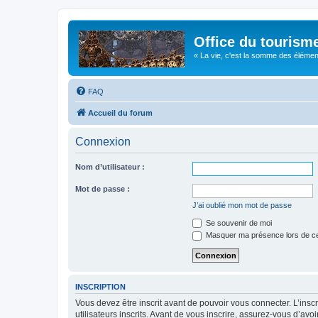
Office du tourism
« La vie, c'est la somme des éléments 
FAQ
Accueil du forum
Connexion
Nom d’utilisateur :
Mot de passe :
J’ai oublié mon mot de passe
Se souvenir de moi
Masquer ma présence lors de ce
INSCRIPTION
Vous devez être inscrit avant de pouvoir vous connecter. L’ins
utilisateurs inscrits. Avant de vous inscrire, assurez-vous d’avo